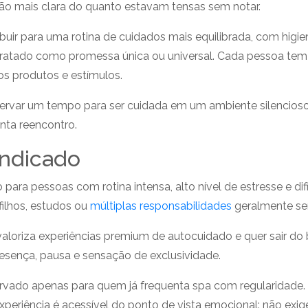
o mais clara do quanto estavam tensas sem notar.
ibuir para uma rotina de cuidados mais equilibrada, com hi
 tratado como promessa única ou universal. Cada pessoa te
os produtos e estímulos.
ervar um tempo para ser cuidada em um ambiente silencioso 
enta reencontro.
indicado
ara pessoas com rotina intensa, alto nível de estresse e 
filhos, estudos ou
múltiplas responsabilidades
geralmente sen
oriza experiências premium de autocuidado e quer sair do
resença, pausa e sensação de exclusividade.
rvado apenas para quem já frequenta spa com regularidade
periência é acessível do ponto de vista emocional: não exig