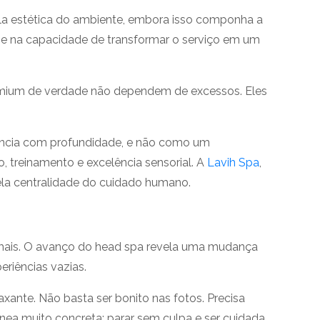
a estética do ambiente, embora isso componha a
o e na capacidade de transformar o serviço em um
emium de verdade não dependem de excessos. Eles
iência com profundidade, e não como um
 treinamento e excelência sensorial. A
Lavih Spa
,
ela centralidade do cuidado humano.
 demais. O avanço do head spa revela uma mudança
riências vazias.
axante. Não basta ser bonito nas fotos. Precisa
ea muito concreta: parar sem culpa e ser cuidada