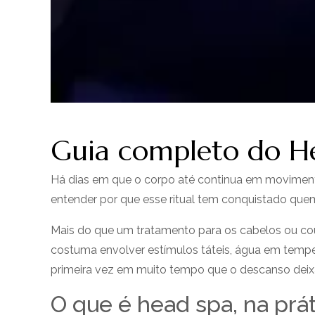
Guia completo do He
Há dias em que o corpo até continua em movimento
entender por que esse ritual tem conquistado quem
Mais do que um tratamento para os cabelos ou cou
costuma envolver estímulos táteis, água em temp
primeira vez em muito tempo que o descanso deixa
O que é head spa, na prát