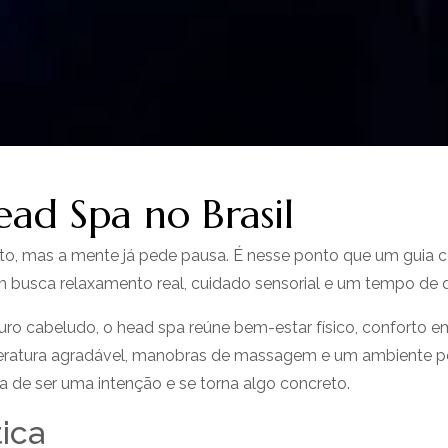
ad Spa no Brasil
, mas a mente já pede pausa. É nesse ponto que um guia co
 busca relaxamento real, cuidado sensorial e um tempo de qu
ro cabeludo, o head spa reúne bem-estar físico, conforto em
eratura agradável, manobras de massagem e um ambiente pen
 de ser uma intenção e se torna algo concreto.
ica