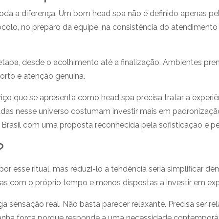
a a diferença. Um bom head spa não é definido apenas pel
tocolo, no preparo da equipe, na consistência do atendiment
apa, desde o acolhimento até a finalização. Ambientes pr
orto e atenção genuína.
iço que se apresenta como head spa precisa tratar a exper
as nesse universo costumam investir mais em padronização,
o Brasil com uma proposta reconhecida pela sofisticação e p
?
por esse ritual, mas reduzi-lo a tendência seria simplificar
s com o próprio tempo e menos dispostas a investir em expe
a sensação real. Não basta parecer relaxante. Precisa ser rel
ganha força porque responde a uma necessidade contemporân