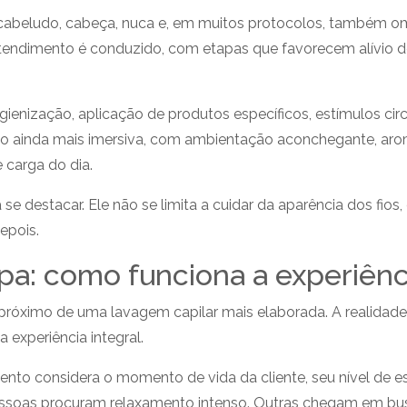
 cabeludo, cabeça, nuca e, em muitos protocolos, também om
endimento é conduzido, com etapas que favorecem alívio de
, higienização, aplicação de produtos específicos, estímulos c
ão ainda mais imersiva, com ambientação aconchegante, ar
 carga do dia.
e destacar. Ele não se limita a cuidar da aparência dos fios
epois.
pa: como funciona a experiênc
óximo de uma lavagem capilar mais elaborada. A realidade é 
 experiência integral.
considera o momento de vida da cliente, seu nível de estr
ssoas procuram relaxamento intenso. Outras chegam em bus