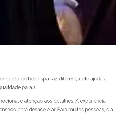
mpleto do head spa faz diferença: ele ajuda a
alidade para si.
ocional e atenção aos detalhes. A experiência
sado para desacelerar. Para muitas pessoas, é a